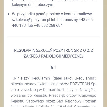
kolejnym dniu roboczym.
W przypadku pytań prosimy o kontakt mailowy:
szkolenia@pozytron.pl lub telefoniczny +48 505
440 173 lub +48 502 268 684
REGULAMIN SZKOLEŃ POZYTRON SP. Z O.O. Z
ZAKRESU RADIOLOGII MEDYCZNEJ
§ 1
1.Niniejszy Regulamin (dalej jako: „Regulamin”)
określa zasady świadczenia przez POZYTRON Sp.
z o.o. z siedzibą w Komornikach przy ul. Nowej 29,
wpisanej do Rejestru Przedsiębiorców Krajowego
Rejestru Sądowego przez Sąd Rejonowy Poznań
Nowe Miasto i Wilda VIII Wydział Gospodarczy