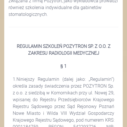
związana z firmą Pozytron, jako wykładowca prowadzi
również szkolenia indywidualne dla gabinetów
stomatologicznych.
REGULAMIN SZKOLEŃ POZYTRON SP. Z O.O. Z
ZAKRESU RADIOLOGII MEDYCZNEJ
§ 1
1.Niniejszy Regulamin (dalej jako: „Regulamin”)
określa zasady świadczenia przez POZYTRON Sp.
z o.o. z siedzibą w Komornikach przy ul. Nowej 29,
wpisanej do Rejestru Przedsiębiorców Krajowego
Rejestru Sądowego przez Sąd Rejonowy Poznań
Nowe Miasto i Wilda VIII Wydział Gospodarczy
Krajowego Rejestru Sądowego, pod numerem KRS:
0001184759, REGON: 542293726, NIP: